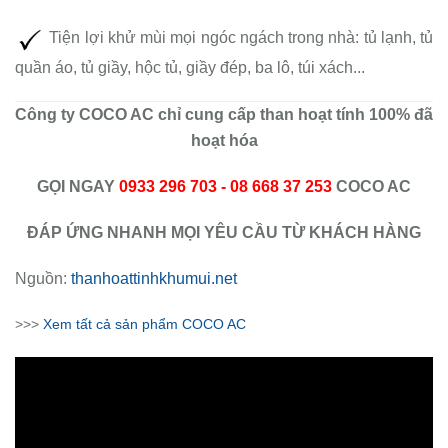
Tiện lợi khử mùi mọi ngóc ngách trong nhà: tủ lạnh, tủ
quần áo, tủ giầy, hộc tủ, giầy đép, ba lô, túi xách...
Công ty COCO AC chỉ cung cấp than hoạt tính 100% đã
hoạt hóa
GỌI NGAY
0933 296 703 - 08 668 37 253
COCO AC
ĐÁP ỨNG NHANH MỌI YÊU CẦU TỪ KHÁCH HÀNG
Nguồn:
thanhoattinhkhumui.net
>>>
Xem tất cả sản phẩm COCO AC