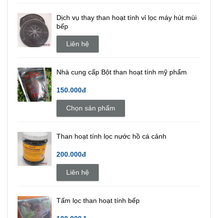
Dịch vụ thay than hoạt tính vỉ lọc máy hút mùi
bếp
Liên hệ
Nhà cung cấp Bột than hoạt tính mỹ phẩm
150.000đ
Chọn sản phẩm
Than hoạt tính lọc nước hồ cá cảnh
200.000đ
Liên hệ
Tấm lọc than hoạt tính bếp