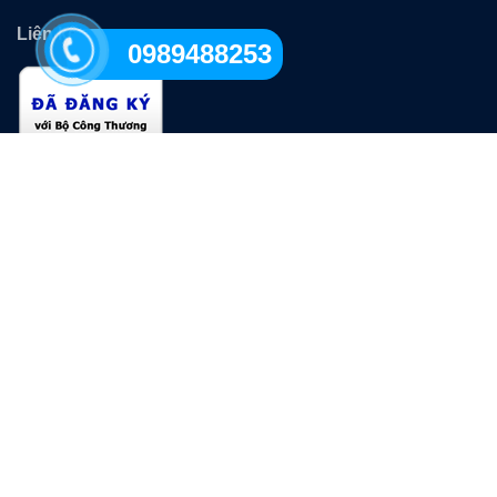
Liên kết
0989488253
ĐĂNG KÍ NHẬN TIN
GỬI