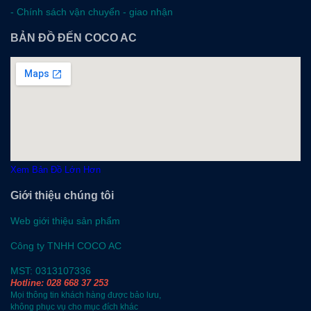
-
Chính sách vận chuyển - giao nhận
BẢN ĐỒ ĐẾN COCO AC
Xem Bản Đồ Lớn Hơn
Giới thiệu chúng tôi
Web giới thiệu sản phẩm
Công ty TNHH COCO AC
MST: 0313107336
Hotline: 028 668 37 253
Mọi thông tin khách hàng được bảo lưu,
không phục vụ cho mục đích khác