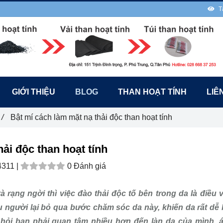
T
GIỚI THIỆU
BLOG
THAN HOẠT TÍNH
LIÊ
/
Bật mí cách làm mặt nạ thải độc than hoạt tính
ải độc than hoạt tính
4311 |
0 Đánh giá
 rạng ngời thì việc đào thải độc tố bên trong da là điều 
u người lại bỏ qua bước chăm sóc da này, khiến da rất dễ 
hỏi bạn phải quan tâm nhiều hơn đến làn da của mình, 