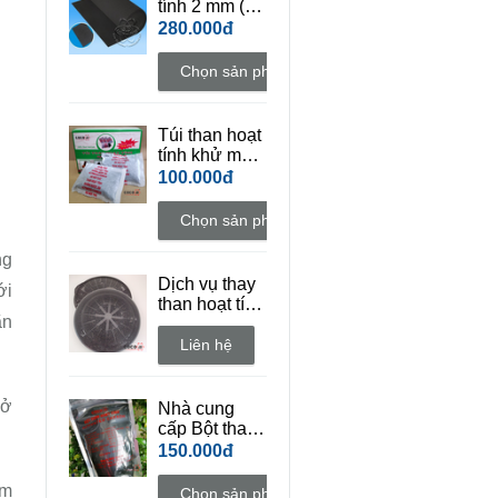
tính 2 mm (
đặc điểm dai
280.000đ
)
Chọn sản phẩm
Túi than hoạt
tính khử mùi
COCO AC
100.000đ
(Hộp 10 túi +
tặng thêm 2
Chọn sản phẩm
túi)
ng
Dịch vụ thay
ới
than hoạt tính
ãn
vỉ lọc máy hút
mùi bếp
Liên hệ
sở
Nhà cung
cấp Bột than
hoạt tính mỹ
150.000đ
phẩm
àm
Chọn sản phẩm