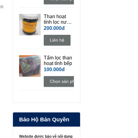
ên
Than hoạt
tính lọc nước
hồ cá cảnh
200.000đ
Liên hệ
Tấm lọc than
hoạt tính bếp
100.000đ
Chọn sản phẩm
Bảo Hộ Bản Quyền
Website được bảo vệ nội dung