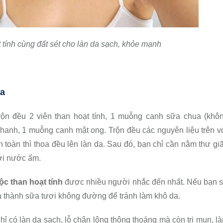
 tính cùng đất sét cho làn da sạch, khỏe mạnh
ua
rộn đều 2 viên than hoạt tính, 1 muỗng canh sữa chua (khô
anh, 1 muỗng canh mật ong. Trộn đều các nguyên liệu trên v
toàn thì thoa đều lên làn da. Sau đó, bạn chỉ cần nằm thư gi
với nước ấm.
ộc than hoạt tính
được nhiều người nhắc đến nhất. Nếu bạn 
a thành sữa tươi không đường để tránh làm khô da.
hỉ có làn da sạch, lỗ chân lông thông thoáng mà còn trị mụn, l