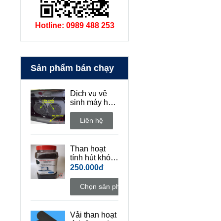
Hotline: 0989 488 253
Sản phẩm bán chạy
Dịch vụ vệ
sinh máy hút
mùi bếp tận
nhà
Liên hệ
Than hoạt
tính hút khói
khử mùi bếp
250.000đ
Chọn sản phẩm
Vải than hoạt