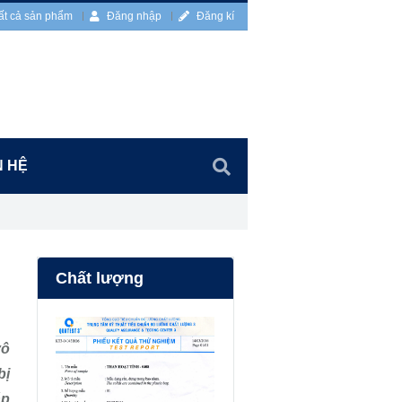
ất cả sản phẩm
Đăng nhập
Đăng kí
N HỆ
Chất lượng
vô
bị
áp