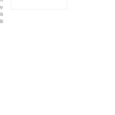
uy
đã
ất