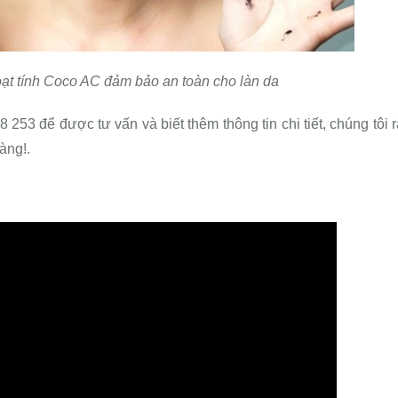
ạt tính Coco AC đảm bảo an toàn cho làn da
 253 để được tư vấn và biết thêm thông tin chi tiết, chúng tôi r
àng!.