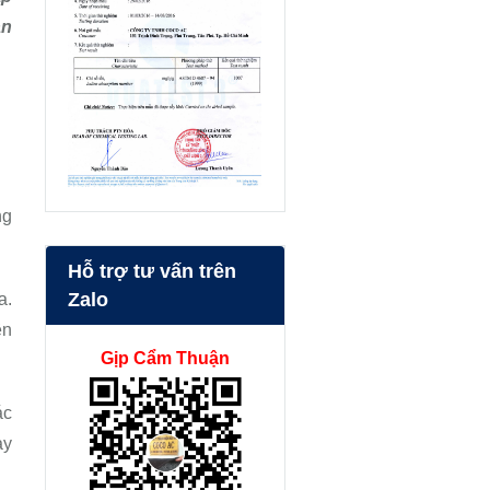
an
ng
Hỗ trợ tư vấn trên
Zalo
a.
ên
Gịp Cẩm Thuận
ác
ay