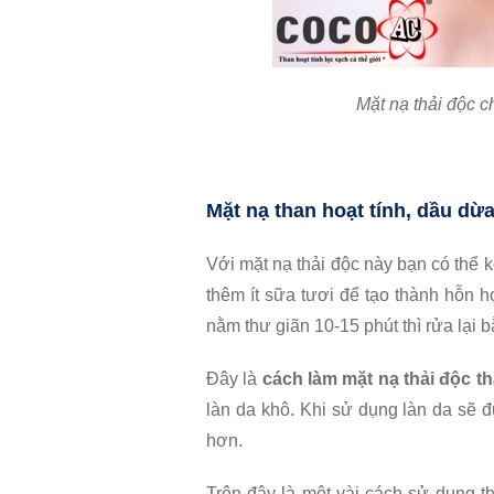
Mặt nạ thải độc c
Mặt nạ than hoạt tính, dầu dừ
Với mặt nạ thải độc này bạn có thể kế
thêm ít sữa tươi để tạo thành hỗn h
nằm thư giãn 10-15 phút thì rửa lại
Đây là
cách làm mặt nạ thải độc th
làn da khô. Khi sử dụng làn da sẽ 
hơn.
Trên đây là một vài cách sử dụng t