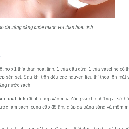
ho da trắng sáng khỏe mạnh với than hoạt tính
a
t hợp 1 thìa than hoạt tính, 1 thìa dầu dừa, 1 thìa vaseline có t
ợp sền sệt. Sau khi trộn đều các nguyên liệu thì thoa lên mặt 
 bằng nước sạch.
an hoạt tính
rất phù hợp vào mùa đông và cho những ai sở h
được làm sạch, cung cấp độ ẩm, giúp da trắng sáng và mềm m
han hoạt tính làm mặt nạ chăm sóc, thải độc cho da mà bạn n