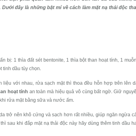
Dưới đây là những bật mí về cách làm mặt nạ thải độc th
 bị: 1 thìa đất sét bentonite, 1 thìa bột than hoạt tính, 1 muỗ
t tinh dầu tùy chọn.
n liệu với nhau, rửa sạch mặt thì thoa đều hỗn hợp trên lên d
an hoạt tính
an toàn mà hiệu quả vô cùng bất ngờ. Giữ nguy
 khi rửa mặt bằng sữa và nước ấm.
 da trở nên khô cứng và sạch hơn rất nhiều, giúp ngăn ngừa c
thì sau khi đắp mặt nạ thải độc này hãy dùng thêm tinh dầu h