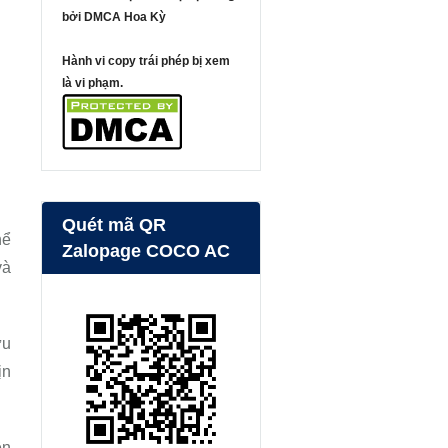
bởi DMCA Hoa Kỳ
Hành vi copy trái phép bị xem
là vi phạm.
Quét mã QR
hể
Zalopage COCO AC
và
ữu
ịn
ên