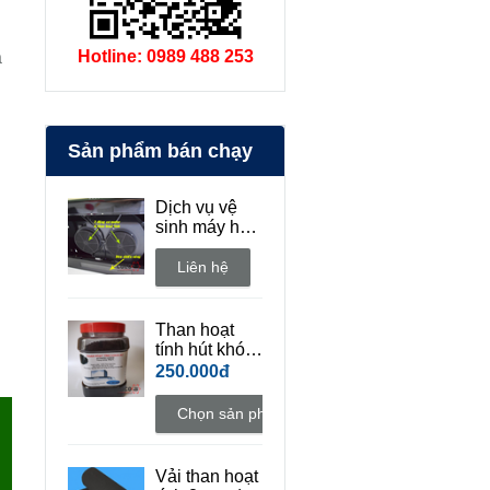
Hotline: 0989 488 253
à
Sản phẩm bán chạy
Dịch vụ vệ
sinh máy hút
mùi bếp tận
nhà
Liên hệ
Than hoạt
tính hút khói
khử mùi bếp
250.000đ
Chọn sản phẩm
Vải than hoạt