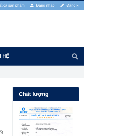
ất cả sản phẩm
Đăng nhập
Đăng kí
N HỆ
Chất lượng
ết