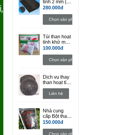
tính 2 mm (
đặc điểm dai
280.000đ
)
Chọn sản phẩm
Túi than hoạt
tính khử mùi
COCO AC
100.000đ
(Hộp 10 túi +
tặng thêm 2
Chọn sản phẩm
túi)
Dịch vụ thay
than hoạt tính
vỉ lọc máy hút
mùi bếp
Liên hệ
Nhà cung
cấp Bột than
hoạt tính mỹ
150.000đ
phẩm
Chọn sản phẩm