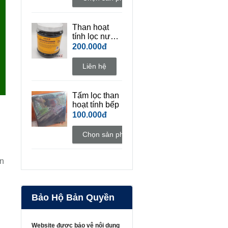
Than hoạt
tính lọc nước
hồ cá cảnh
200.000đ
Liên hệ
Tấm lọc than
hoạt tính bếp
100.000đ
Chọn sản phẩm
ến
Bảo Hộ Bản Quyền
Website được bảo vệ nội dung