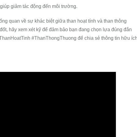
, giúp giảm tác động đến môi trường.
tổng quan về sự khác biệt giữa than hoạt tính và than thông
 đốt, hãy xem xét kỹ để đảm bảo bạn đang chọn lựa đúng đắn
ThanHoatTinh #ThanThongThuong để chia sẻ thông tin hữu íc