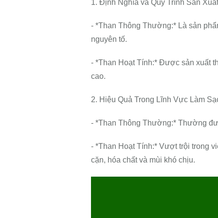
1. Định Nghĩa và Quy Trình Sản Xuất
- *Than Thông Thường:* Là sản phẩ
nguyên tố.
- *Than Hoạt Tính:* Được sản xuất th
cao.
2. Hiệu Quả Trong Lĩnh Vực Làm Sạ
- *Than Thông Thường:* Thường được
- *Than Hoạt Tính:* Vượt trội trong 
cặn, hóa chất và mùi khó chịu.