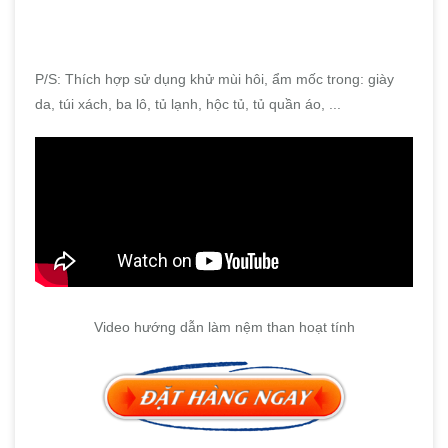
P/S: Thích hợp sử dụng khử mùi hôi, ẩm mốc trong: giày
da, túi xách, ba lô, tủ lạnh, hộc tủ, tủ quần áo, ...
Video hướng dẫn làm nệm than hoạt tính