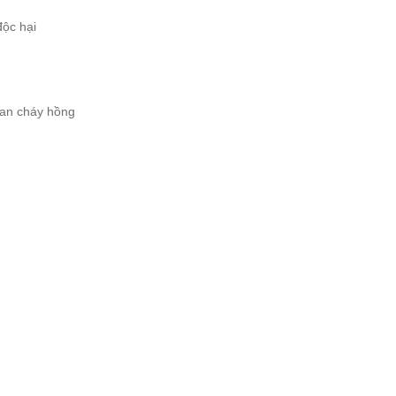
độc hại
than cháy hồng