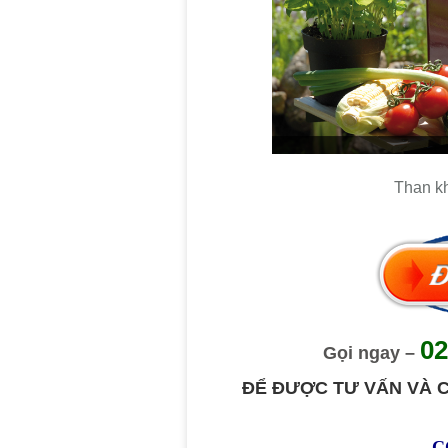
Than k
02
Gọi ngay
–
ĐỂ ĐƯỢC TƯ VẤN VÀ 
C