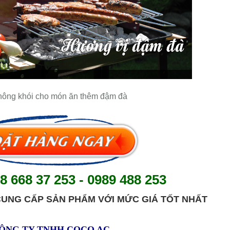
hông khói cho món ăn thêm đậm đà
8 668 37 253 - 0989 488 253
CUNG CẤP SẢN PHẨM VỚI MỨC GIÁ TỐT NHẤT
ÔNG TY TNHH COCO AC