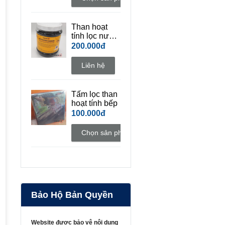
Than hoạt
tính lọc nước
hồ cá cảnh
200.000đ
Liên hệ
Tấm lọc than
hoạt tính bếp
100.000đ
Chọn sản phẩm
Bảo Hộ Bản Quyền
Website được bảo vệ nội dung