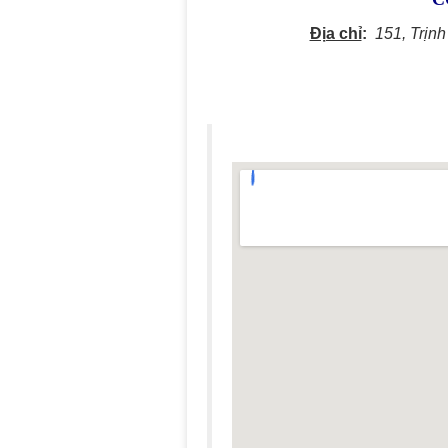
Địa chỉ
:
151, Trịn