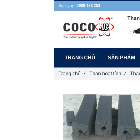
Gọi ngay :
0989 488 253
TRANG CHỦ
SẢN PHẨM
Trang chủ
/
Than hoạt tính
/
Than