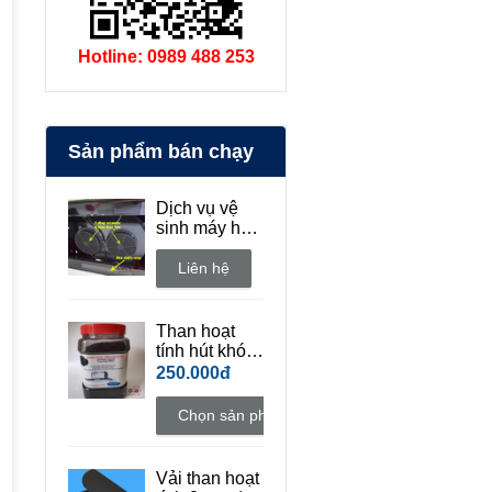
Hotline: 0989 488 253
Sản phẩm bán chạy
Dịch vụ vệ
sinh máy hút
mùi bếp tận
nhà
Liên hệ
Than hoạt
tính hút khói
khử mùi bếp
250.000đ
Chọn sản phẩm
Vải than hoạt