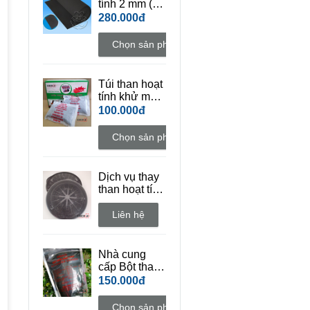
tính 2 mm (
đặc điểm dai
280.000đ
)
Chọn sản phẩm
Túi than hoạt
tính khử mùi
COCO AC
100.000đ
(Hộp 10 túi +
tặng thêm 2
Chọn sản phẩm
túi)
Dịch vụ thay
than hoạt tính
vỉ lọc máy hút
mùi bếp
Liên hệ
Nhà cung
cấp Bột than
hoạt tính mỹ
150.000đ
phẩm
Chọn sản phẩm