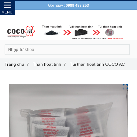
Gọi ngay :
0989 488 253
Trang chủ
/
Than hoạt tính
/
Túi than hoạt tính COCO AC