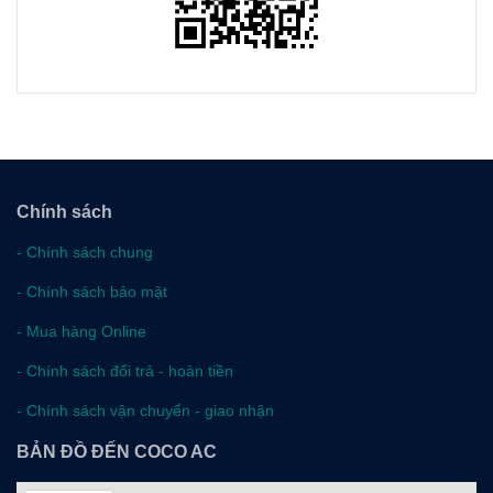
Chính sách
-
Chính sách chung
-
Chính sách bảo mật
-
Mua hàng Online
-
Chính sách đổi trả - hoàn tiền
-
Chính sách vận chuyển - giao nhận
BẢN ĐỒ ĐẾN COCO AC